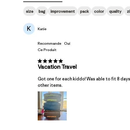
Toutes les évaluations
size
bag
improvement
pack
color
quality
z
K
Katie
Recommande
Oui
Ce Produit
Vacation Travel
Got one for each kiddo! Was able to fit 8 day
other items.