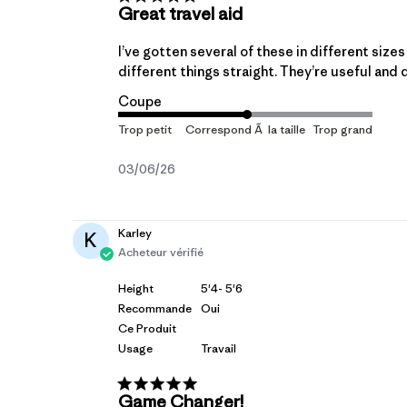
Great travel aid
I’ve gotten several of these in different size
different things straight. They’re useful and 
Coupe
Date
03/06/26
de
publication
Karley
K
Acheteur vérifié
Height
5'4- 5'6
Recommande
Oui
Ce Produit
Usage
Travail
Game Changer!