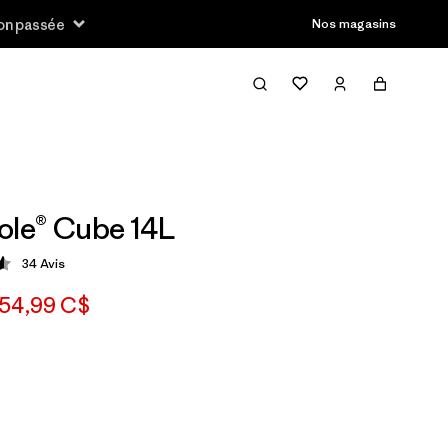
son passée
Nos magasins
ole® Cube 14L
34
Avis
tion: 4.6 / 5
54,99 C$