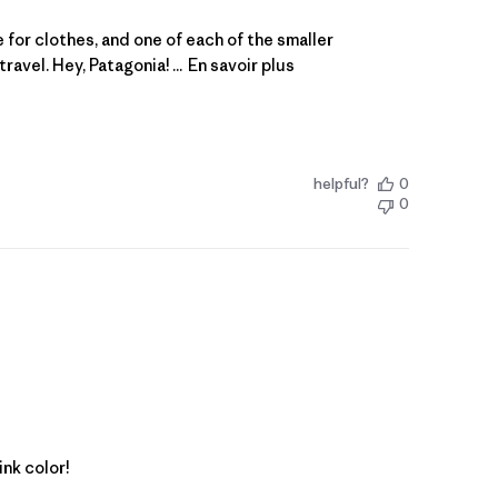
ze for clothes, and one of each of the smaller
avel. Hey, Patagonia! ...
En savoir plus
helpful?
0
0
ink color!