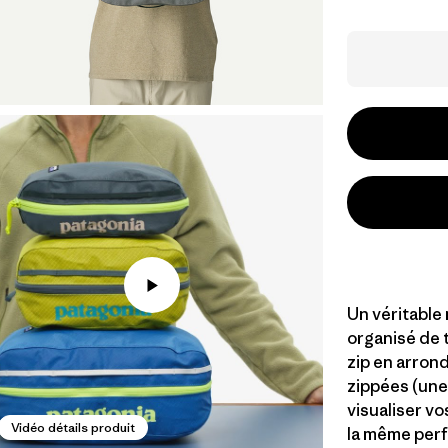
Un véritable
organisé de 
zip en arrond
zippées (une 
visualiser vos
Vidéo détails produit
la même per