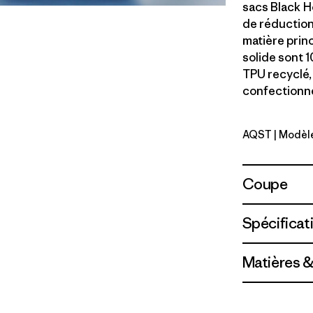
sacs Black H
de réduction
matière princ
solide sont 1
TPU recyclé,
confectionné 
AQST
| Modèl
Aqua Sto
Coupe
Spécificat
Matières &