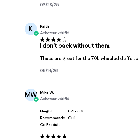
Date
03/28/25
de
publication
Keith
K
Acheteur vérifié
I don't pack without them.
These are great for the 70L wheeled duffel, b
Date
05/14/26
de
publication
Mike W.
MW
Acheteur vérifié
Height
6'4 - 6'6
Recommande
Oui
Ce Produit