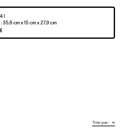
4 l
: 35,6 cm x 15 cm x 27,9 cm
g
Trier par
: