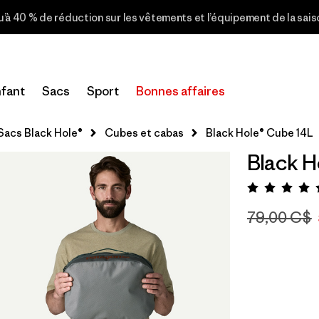
u’à 40 % de réduction sur les vêtements et l’équipement de la sai
fant
Sacs
Sport
Bonnes affaires
Sacs Black Hole®
Cubes et cabas
Black Hole® Cube 14L
Black H
Évalua
79,00 C$