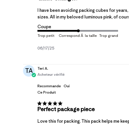
I have been avoiding packing cubes for years, a
sizes. All in my beloved luminous pink, of cours
Coupe
Date
06/17/25
de
publication
Teri A.
TA
Acheteur vérifié
Recommande
Oui
Ce Produit
Perfect package piece
Love this for packing. This pack helps me keep 