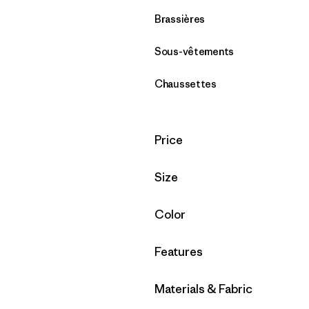
Brassières
Sous-vêtements
Chaussettes
Filtrer par
Price
Filtrer par
Size
Filtrer par
Color
Filtrer par
Features
Filtrer par
Materials & Fabric