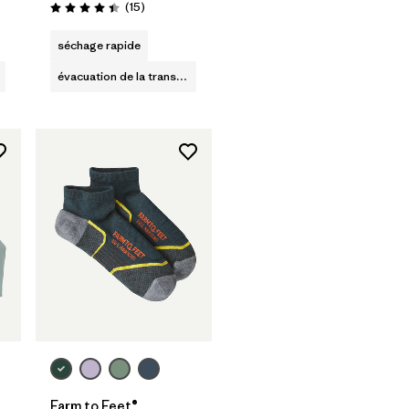
Avis
(15
)
Évaluation: 4.4 / 5
séchage rapide
évacuation de la transpiration
Farm to Feet®