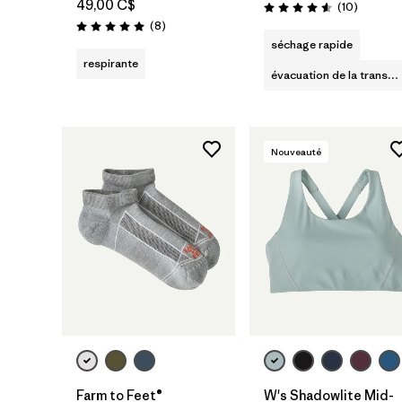
49,00 C$
Avis
(10
)
Évaluation: 4.6 / 5
Avis
(8
)
Évaluation: 5.0 / 5
séchage rapide
respirante
évacuation de la transpiration
Nouveauté
Farm to Feet®
W's Shadowlite Mid-