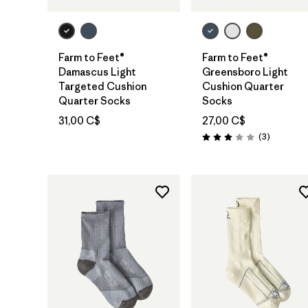
Farm to Feet®
Farm to Feet®
Damascus Light
Greensboro Light
Targeted Cushion
Cushion Quarter
Quarter Socks
Socks
31,00 C$
27,00 C$
Avis
(3
)
Évaluation: 3.0 / 5