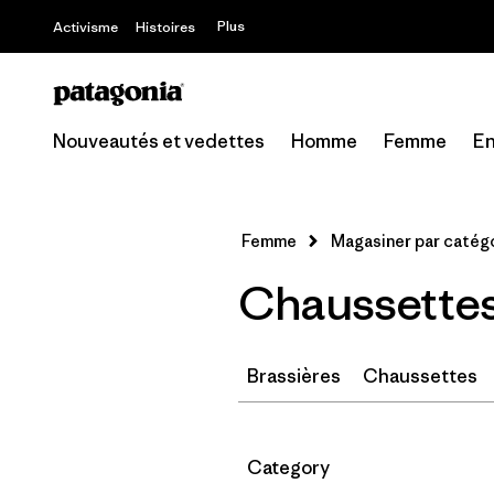
Plus
Activisme
Histoires
Nouveautés et vedettes
Homme
Femme
En
Femme
Magasiner par catég
Chaussettes
Brassières
Chaussettes
Filtrer par
Category