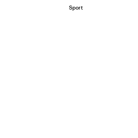
Filtrer par
Sport