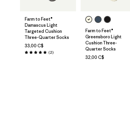
Farm to Feet®
Damascus Light
Farm to Feet®
Targeted Cushion
Greensboro Light
Three-Quarter Socks
Cushion Three-
33,00 C$
Quarter Socks
Avis
(2
)
Évaluation: 5.0 / 5
32,00 C$