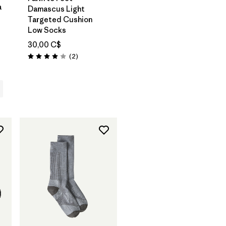
a
Damascus Light
Targeted Cushion
Low Socks
30,00 C$
Avis
(2
)
Évaluation: 4.0 / 5