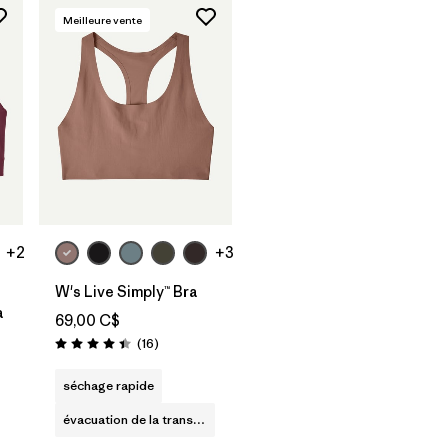
Meilleure vente
+2
+3
W's Live Simply™ Bra
a
69,00 C$
Avis
(16
)
Évaluation: 4.4 / 5
séchage rapide
évacuation de la transpiration