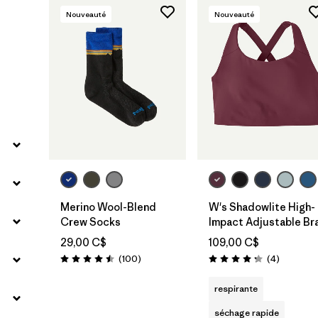
Nouveauté
Nouveauté
Merino Wool-Blend
W's Shadowlite High-
Crew Socks
Impact Adjustable Br
29,00 C$
109,00 C$
Avis
Avis
(100
)
(4
)
Évaluation: 4.5 / 5
Évaluation: 4.3 / 5
respirante
séchage rapide