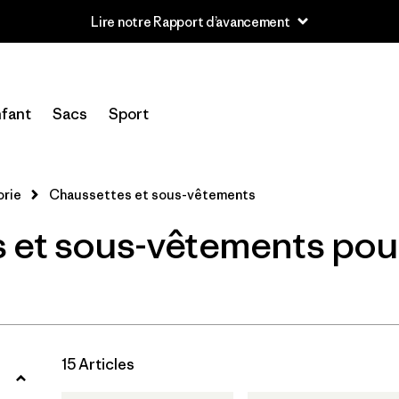
Lire notre Rapport d’avancement
Filtrer par
Category
fant
Sacs
Sport
Filtrer par
Price
Filtrer par
Size
orie
Chaussettes et sous-vêtements
 et sous-vêtements po
Filtrer par
Color
Filtrer par
Features
Filtrer par
Materials & Fabric
15 Articles
Filtrer par
Sport