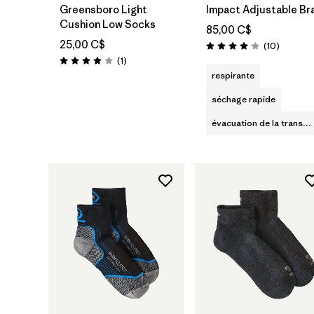
Greensboro Light
Impact Adjustable Br
Cushion Low Socks
85,00 C$
25,00 C$
Avis
(10
)
Évaluation: 4.1 / 5
Avis
(1
)
Évaluation: 4.0 / 5
respirante
séchage rapide
évacuation de la transpiration