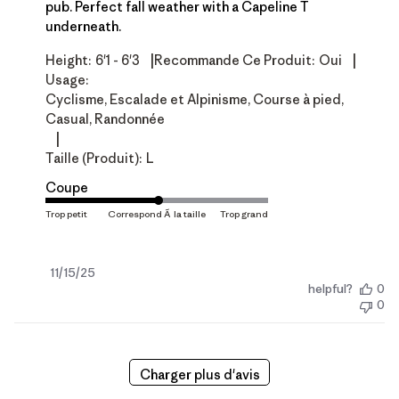
pub. Perfect fall weather with a Capeline T
underneath.
|
|
Height:
6'1 - 6'3
Recommande Ce Produit:
Oui
Usage:
Cyclisme, Escalade et Alpinisme, Course à pied,
Casual, Randonnée
|
Taille (produit):
L
Coupe
Date
11/15/25
helpful?
0
de
0
publication
Charger plus d'avis