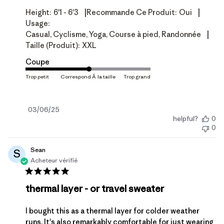
|
|
Height:
6'1 - 6'3
Recommande Ce Produit:
Oui
Usage:
|
Casual, Cyclisme, Yoga, Course à pied, Randonnée
Taille (produit):
XXL
Coupe
Date
03/06/25
helpful?
0
de
0
publication
Sean
S
Acheteur vérifié
thermal layer - or travel sweater
I bought this as a thermal layer for colder weather
runs. It's also remarkably comfortable for just wearing