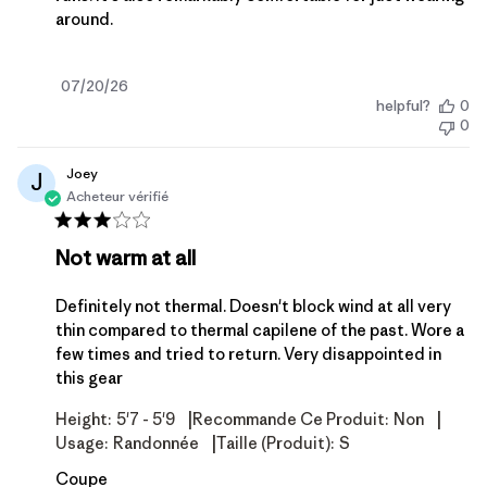
around.
Date
07/20/26
helpful?
0
de
0
publication
Joey
J
Acheteur vérifié
Not warm at all
Definitely not thermal. Doesn't block wind at all very
thin compared to thermal capilene of the past. Wore a
few times and tried to return. Very disappointed in
this gear
|
|
Height:
5'7 - 5'9
Recommande Ce Produit:
Non
|
Usage:
Randonnée
Taille (produit):
S
Coupe