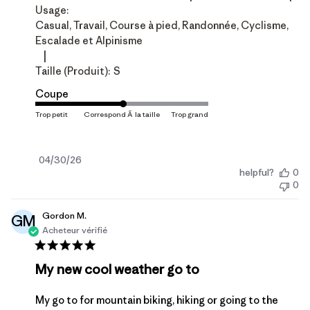
Usage:
Casual, Travail, Course à pied, Randonnée, Cyclisme,
Escalade et Alpinisme
|
Taille (produit):
S
Coupe
Date
04/30/26
helpful?
0
de
0
publication
Gordon M.
GM
Acheteur vérifié
My new cool weather go to
My go to for mountain biking, hiking or going to the