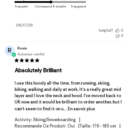
Date
06/17/26
helpful?
0
de
0
publication
Rosie
R
Acheteur vérifié
Absolutely Brilliant
I use this hoody all the time, from running, skiing,
biking, walking and daily at work. It's a really great mid
layer and I love the neck and hood. I've moved back to
UK now and it would be brilliant to order another, but I
can't seem to find it on u...
En savoir plus
|
Activity:
Skiing/Snowboarding
|
|
Recommande Ce Produit:
Oui
Taille:
176 - 183 cm