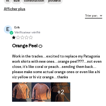
fit
size
construction
pockets
Afficher plus
Trier par
:
Erik
E
Vérificateur vérifié
Orange Peel 🍊
Work in the trades…excited to replace my Patagonia
work shirts with new ones…orange peel?!??…not even
close, it’s like coral or peach…sending them back…
please make some actual orange ones or even like a hi
viz yellow or hi viz orange…thanks
+2