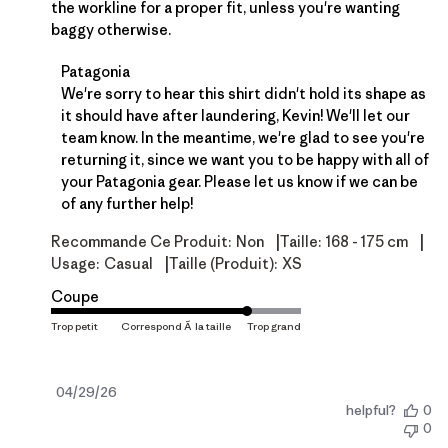
the workline for a proper fit, unless you're wanting
baggy otherwise.
Commentaires du propriétaire du magasin sur l'ex
Patagonia
We're sorry to hear this shirt didn't hold its shape as 
it should have after laundering, Kevin! We'll let our 
team know. In the meantime, we're glad to see you're 
returning it, since we want you to be happy with all of 
your Patagonia gear. Please let us know if we can be 
of any further help!
|
|
Recommande Ce Produit:
Non
Taille:
168 - 175 cm
|
Usage:
Casual
Taille (produit):
XS
Coupe
Date
04/29/26
helpful?
0
de
0
publication