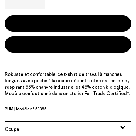
Robuste et confortable, ce t-shirt de travail à manches
longues avec poche à la coupe décontractée est en jersey
respirant 55% chanvre industriel et 45% coton biologique.
Modèle confectionné dans un atelier Fair Trade Certified™.
PUM
| Modèle n° 53385
Pumice
Coupe