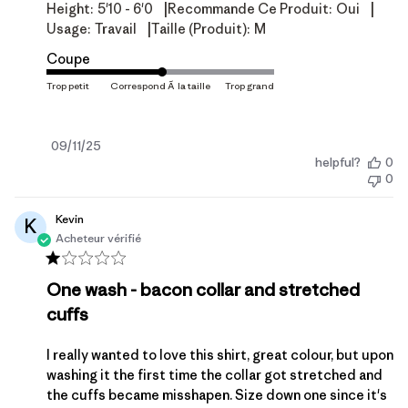
|
|
Height:
5'10 - 6'0
Recommande Ce Produit:
Oui
|
Usage:
Travail
Taille (produit):
M
Coupe
Date
09/11/25
helpful?
0
de
0
publication
Kevin
K
Acheteur vérifié
One wash - bacon collar and stretched
cuffs
I really wanted to love this shirt, great colour, but upon
washing it the first time the collar got stretched and
the cuffs became misshapen. Size down one since it's