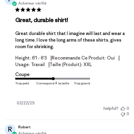
Acheteur vérifié
Great, durable shirt!
Great durable shirt that I imagine will last and wear a
long time. I love the long arms of these shirts, gives
room for shrinking.
|
|
Height:
6'1 - 6'3
Recommande Ce Produit:
Oui
|
Usage:
Travail
Taille (produit):
XXL
Coupe
Date
02/22/25
helpful?
0
de
0
publication
Robert
R
Acheteur vérifié