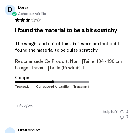
Darcy
D
Acheteur vérifié
I found the material to be a bit scratchy
The weight and cut of this shirt were perfect but I
found the material to be quite scratchy.
|
|
Recommande Ce Produit:
Non
Taille:
184 - 190 cm
|
Usage:
Travail
Taille (produit):
L
Coupe
Date
11/27/25
helpful?
0
de
0
publication
FirstForkFox
F