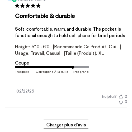
Comfortable & durable
Soft, comfortable, warm, and durable. The pocket is
functional enough to hold cell phone for brief periods
|
|
Height:
5'10 - 6'0
Recommande Ce Produit:
Oui
|
Usage:
Travail, Casual
Taille (produit):
XL
Coupe
Date
02/22/25
helpful?
0
de
0
publication
Charger plus d'avis