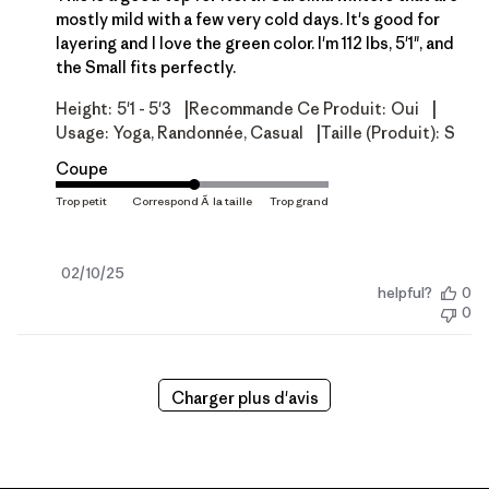
mostly mild with a few very cold days. It's good for
layering and I love the green color. I'm 112 lbs, 5'1", and
the Small fits perfectly.
|
|
Height:
5'1 - 5'3
Recommande Ce Produit:
Oui
|
Usage:
Yoga, Randonnée, Casual
Taille (produit):
S
Coupe
Date
02/10/25
helpful?
0
de
0
publication
Charger plus d'avis