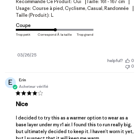
|
|
Recommande Ce Produit:
Oui
Taille:
161 - 167 cm
|
Usage:
Course à pied, Cyclisme, Casual, Randonnée
Taille (produit):
L
Coupe
Date
03/26/25
helpful?
0
de
0
publication
Erin
E
Acheteur vérifié
Nice
I decided to try this as a warmer option to wear as a
base layer under my r1 air. I found this to run really big,
but ultimately decided to keep it. I haven’t worn it yet,
but I suspect that it will keep me warm.