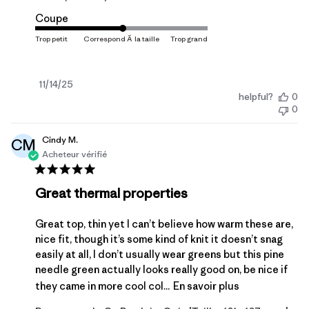
Coupe
Date
11/14/25
helpful?
0
de
0
publication
Cindy M.
CM
Acheteur vérifié
Great thermal properties
Great top, thin yet I can’t believe how warm these are,
nice fit, though it’s some kind of knit it doesn’t snag
easily at all, I don’t usually wear greens but this pine
needle green actually looks really good on, be nice if
they came in more cool col...
En savoir plus