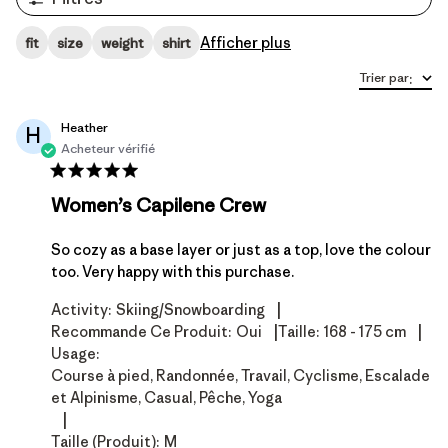
Afficher plus
fit
size
weight
shirt
Trier par
:
Heather
H
Acheteur vérifié
Women’s Capilene Crew
So cozy as a base layer or just as a top, love the colour
too. Very happy with this purchase.
|
Activity:
Skiing/Snowboarding
|
|
Recommande Ce Produit:
Oui
Taille:
168 - 175 cm
Usage:
Course à pied, Randonnée, Travail, Cyclisme, Escalade
et Alpinisme, Casual, Pêche, Yoga
|
Taille (produit):
M