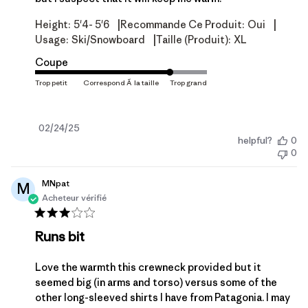
|
|
Height:
5'4- 5'6
Recommande Ce Produit:
Oui
|
Usage:
Ski/Snowboard
Taille (produit):
XL
Coupe
Date
02/24/25
helpful?
0
de
0
publication
MNpat
M
Acheteur vérifié
Runs bit
Love the warmth this crewneck provided but it
seemed big (in arms and torso) versus some of the
other long-sleeved shirts I have from Patagonia. I may