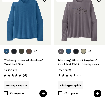
+2
+1
M's Long-Sleeved Capilene®
M's Long-Sleeved Capilene®
Cool Trail Shirt
Cool Trail Shirt - Stratapeaks
69,00 C$
75,00 C$
Avis
Avis
(4
)
(1
)
Évaluation: 5.0 / 5
Évaluation: 5.0 / 5
séchage rapide
séchage rapide
Comparer
Comparer