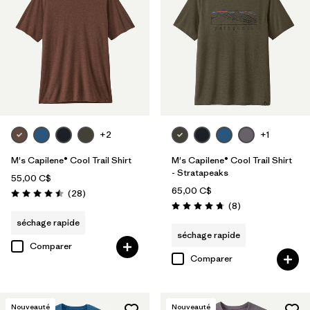
Filtrer par
Materials & Fabric
Filtrer par
Sport
Filtrer par
Product Family
Filtrer par
Silhouette
+2
+1
M's Capilene® Cool Trail Shirt
M's Capilene® Cool Trail Shirt
- Stratapeaks
55,00 C$
65,00 C$
Avis
(28
)
Évaluation: 4.5 / 5
Avis
(8
)
Évaluation: 4.8 / 5
séchage rapide
séchage rapide
Comparer
Comparer
Nouveauté
Nouveauté