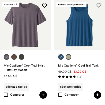
Nouveauté
Rabais de
30
pour cent
M's Capilene® Cool Trail Shirt
M's Capilene® Cool Trail Tank
- Fitz Roy Massif
49,00 C$
33,99 C$
65,00 C$
Avis
(14
)
Évaluation: 4.6 / 5
séchage rapide
séchage rapide
Comparer
Comparer