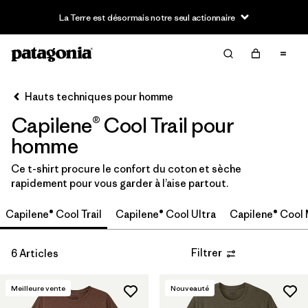
La Terre est désormais notre seul actionnaire
Filter & Sort
Effacer tout
Trier par
Hauts techniques pour homme
Filtrer par
Category
Capilene® Cool Trail pour
Filtrer par
Price
homme
Ce t-shirt procure le confort du coton et sèche
Filtrer par
Size
rapidement pour vous garder à l’aise partout.
Filtrer par
Fit
Capilene® Cool Trail
Capilene® Cool Ultra
Capilene® Cool
Filtrer par
Color
Filtrer
6 Articles
Filtrer par
Features
Meilleure vente
Nouveauté