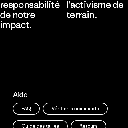
responsabilité
l'activisme de
de notre
terrain.
impact.
Consulter Patagonia Action
Works
Découvrir notre empreinte
carbone
Aide
FAQ
Vérifier la commande
Guide des tailles
Retours