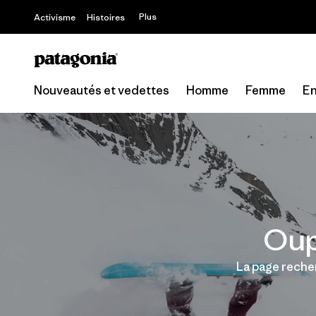
Plus
Activisme
Histoires
Nouveautés et vedettes
Homme
Femme
En
Oup
La page recher