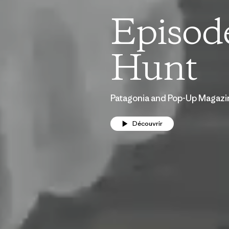
Episod
Hunt
Patagonia and Pop-Up Magazin
Découvrir