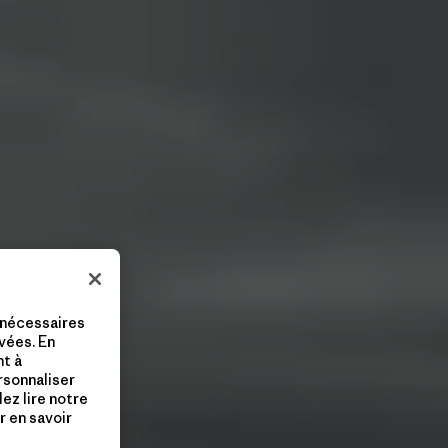
 nécessaires
vées. En
nt à
ersonnaliser
lez lire notre
 en savoir