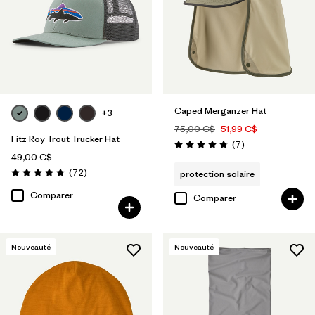
Caped Merganzer Hat
+3
75,00 C$
51,99 C$
Fitz Roy Trout Trucker Hat
Avis
(7
)
Évaluation: 4.9 / 5
49,00 C$
Avis
(72
)
protection solaire
Évaluation: 4.8 / 5
Comparer
Comparer
Nouveauté
Nouveauté