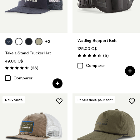
Wading Support Belt
+2
125,00 C$
Take a Stand Trucker Hat
Avis
(5
)
Évaluation: 4.4 / 5
49,00 C$
Comparer
Avis
(36
)
Évaluation: 4.5 / 5
Comparer
Nouveauté
Rabais de
30
pour cent