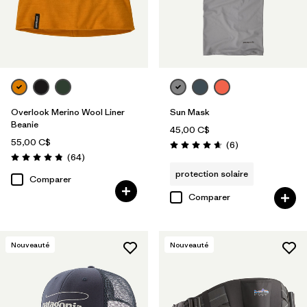
Overlook Merino Wool Liner
Sun Mask
Beanie
45,00 C$
55,00 C$
Avis
(6
)
Évaluation: 4.7 / 5
Avis
(64
)
Évaluation: 4.8 / 5
protection solaire
Comparer
Comparer
Nouveauté
Nouveauté