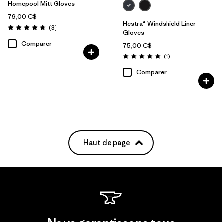
Homepool Mitt Gloves
79,00 C$
Hestra® Windshield Liner
Avis
(3
)
Évaluation: 4.7 / 5
Gloves
Comparer
75,00 C$
Avis
(1
)
Évaluation: 5.0 / 5
Comparer
Haut de page