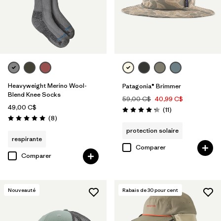
Heavyweight Merino Wool-
Patagonia® Brimmer
Blend Knee Socks
59,00 C$
40,99 C$
49,00 C$
Avis
(11
)
Évaluation: 4.3 / 5
Avis
(8
)
Évaluation: 5.0 / 5
protection solaire
respirante
Comparer
Comparer
Nouveauté
Rabais de
30
pour cent