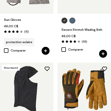
Sun Gloves
49,00 C$
Secure Stretch Wading Belt
Avis
(11
)
Évaluation: 4.1 / 5
49,00 C$
Avis
(14
)
protection solaire
Évaluation: 3.9 / 5
Comparer
Comparer
Nouveauté