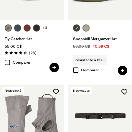
+3
Fly Catcher Hat
Spoonbill Merganzer Hat
55,00 C$
59,00 C$
40,99 C$
Avis
(26
)
Évaluation: 4.3 / 5
résistante à l’eau
Comparer
Comparer
Nouveauté
Nouveauté