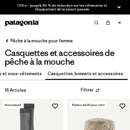
Offre – jusqu’à 40 % de réduction sur les vêtements et
Filter & Sort
l’équipement de la saison passée
Effacer tout
Trier par
Pêche à la mouche pour femme
Filtrer par
Catégorie
Casquettes et accessoires de
Filtrer par
Prix
pêche à la mouche
Filtrer par
Taille
s et sous-vêtements
Casquettes, bonnets et accessoires
Filtrer par
Coupe
Filtrer
16 Articles
Filtrer par
Caractéristiques
Nouveauté
Rabais de
30
pour cent