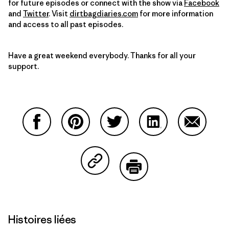
for future episodes or connect with the show via
Facebook
and
Twitter
. Visit
dirtbagdiaries.com
for more information
and access to all past episodes.
Have a great weekend everybody. Thanks for all your
support.
Partager sur Facebook
Partager sur Pinterest
Partager sur Twitter
Partager sur Linke
Partager 
Partager sur Copy Link
Imprimer
Histoires liées