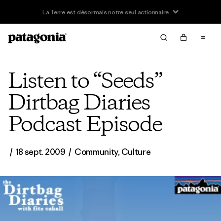
La Terre est désormais notre seul actionnaire
Listen to “Seeds”
Dirtbag Diaries
Podcast Episode
/
18 sept. 2009
/
Community
,
Culture