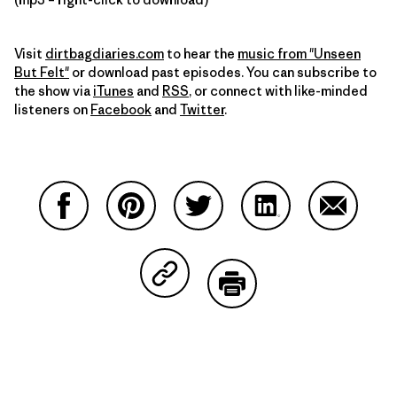
Visit
dirtbagdiaries.com
to hear the
music from "Unseen
But Felt"
or download past episodes. You can subscribe to
the show via
iTunes
and
RSS
, or connect with like-minded
listeners on
Facebook
and
Twitter
.
Partager sur Facebook
Partager sur Pinterest
Partager sur Twitter
Partager sur Linke
Partager 
Partager sur Copy Link
Imprimer