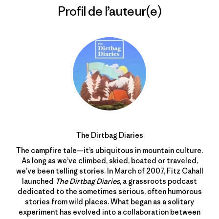
Profil de l’auteur(e)
The Dirtbag Diaries
The campfire tale—it’s ubiquitous in mountain culture.
As long as we’ve climbed, skied, boated or traveled,
we’ve been telling stories. In March of 2007, Fitz Cahall
launched
The Dirtbag Diaries
, a grassroots podcast
dedicated to the sometimes serious, often humorous
stories from wild places. What began as a solitary
experiment has evolved into a collaboration between