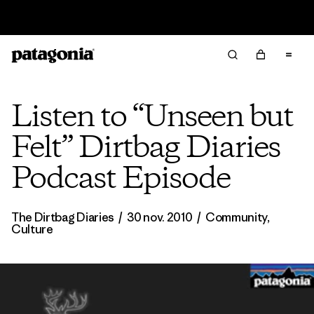
Offre – jusqu’à 40 % de réduction sur les vêtements et
l’équipement de la saison passée
Listen to “Unseen but
Felt” Dirtbag Diaries
Podcast Episode
The Dirtbag Diaries
/
30 nov. 2010
/
Community
,
Culture