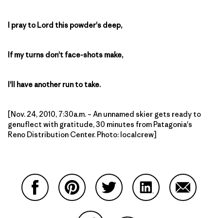
I pray to Lord this powder's deep,
If my turns don't face-shots make,
I'll have another run to take.
[Nov. 24, 2010, 7:30a.m. – An unnamed skier gets ready to
genuflect with gratitude, 30 minutes from Patagonia's
Reno Distribution Center. Photo: localcrew]
Partager sur Facebook
Partager sur Pinterest
Partager sur Twitter
Partager sur Linke
Partager 