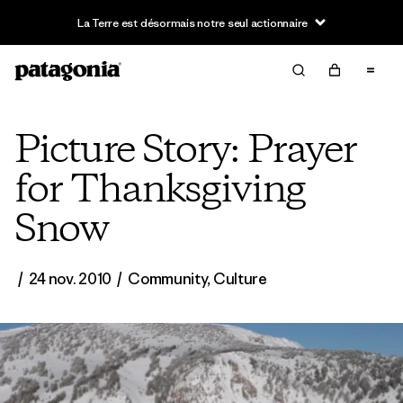
La Terre est désormais notre seul actionnaire
Picture Story: Prayer
for Thanksgiving
Snow
/
24 nov. 2010
/
Community
,
Culture