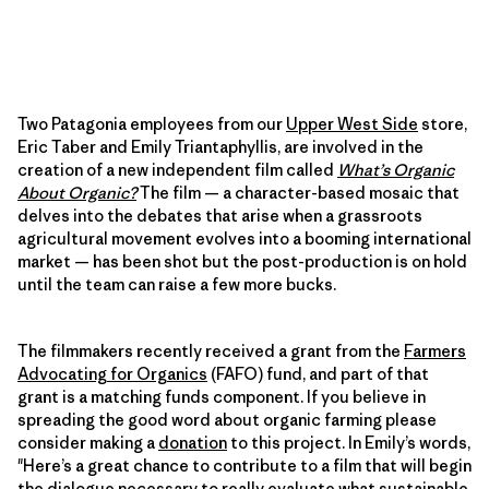
Two Patagonia employees from our
Upper West Side
store,
Eric Taber and Emily Triantaphyllis, are involved in the
creation of a new independent film called
What’s Organic
About Organic?
The film — a character-based mosaic that
delves into the debates that arise when a grassroots
agricultural movement evolves into a booming international
market — has been shot but the post-production is on hold
until the team can raise a few more bucks.
The filmmakers recently received a grant from the
Farmers
Advocating for Organics
(FAFO) fund, and part of that
grant is a matching funds component. If you believe in
spreading the good word about organic farming please
consider making a
donation
to this project. In Emily’s words,
"Here’s a great chance to contribute to a film that will begin
the dialogue necessary to really evaluate what sustainable