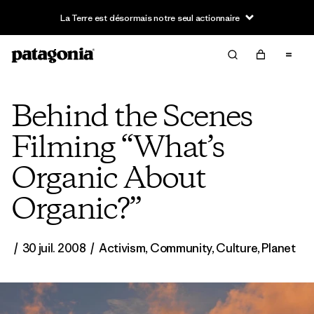
La Terre est désormais notre seul actionnaire
Behind the Scenes
Filming “What’s
Organic About
Organic?”
/
30 juil. 2008
/
Activism
,
Community
,
Culture
,
Planet