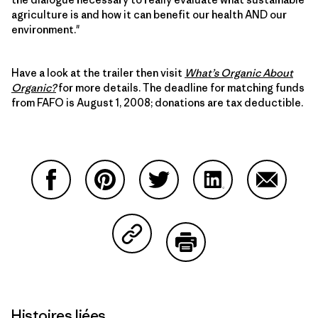
agriculture is and how it can benefit our health AND our
environment."
Have a look at the trailer then visit
What’s Organic About
Organic?
for more details. The deadline for matching funds
from FAFO is August 1, 2008; donations are tax deductible.
Partager sur Facebook
Partager sur Pinterest
Partager sur Twitter
Partager sur Linke
Partager 
Partager sur Copy Link
Imprimer
Histoires liées