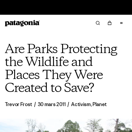
Offre – jusqu’à 40 % de réduction sur les vêtements et
l’équipement de la saison passée
Are Parks Protecting
the Wildlife and
Places They Were
Created to Save?
Trevor Frost
/
30 mars 2011
/
Activism
,
Planet